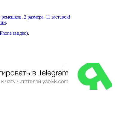
ремешков, 2 размера, 11 заставок!
уин
.
Phone (видео)
.