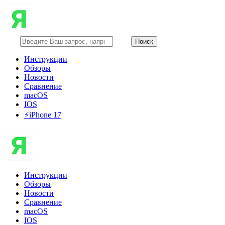
Инструкции
Обзоры
Новости
Сравнение
macOS
IOS
⚡️iPhone 17
Инструкции
Обзоры
Новости
Сравнение
macOS
IOS