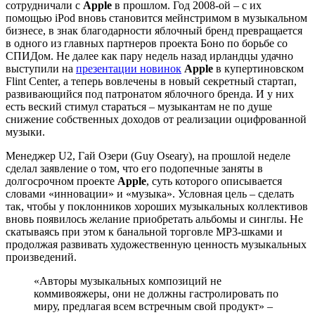
сотрудничали с
Apple
в прошлом. Год 2008-ой – с их
помощью iPod вновь становится мейнстримом в музыкальном
бизнесе, в знак благодарности яблочный бренд превращается
в одного из главных партнеров проекта Боно по борьбе со
СПИДом. Не далее как пару недель назад ирландцы удачно
выступили на
презентации новинок
Apple
в купертиновском
Flint Center, а теперь вовлечены в новый секретный стартап,
развивающийся под патронатом яблочного бренда. И у них
есть веский стимул стараться – музыкантам не по душе
снижение собственных доходов от реализации оцифрованной
музыки.
Менеджер U2, Гай Озери (Guy Oseary), на прошлой неделе
сделал заявление о том, что его подопечные заняты в
долгосрочном проекте
Apple
, суть которого описывается
словами «инновации» и «музыка». Условная цель – сделать
так, чтобы у поклонников хороших музыкальных коллективов
вновь появилось желание приобретать альбомы и синглы. Не
скатываясь при этом к банальной торговле MP3-шками и
продолжая развивать художественную ценность музыкальных
произведений.
«Авторы музыкальных композиций не
коммивояжеры, они не должны гастролировать по
миру, предлагая всем встречным свой продукт» –