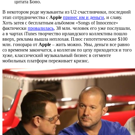
цитата Боно.
В некотором роде музыканты из U2 счастливчики, последний
этап сотрудничества с
Apple
принес им и деньги
, и славу.
Хоть затея с бесплатным альбомом «Songs of Innocence»
фактически
провалилась
, 38 млн. человек его уже послушали,
а в чартах iTunes творчество ирландского коллектива пошло
вверх, реклама вышла неплохая. Плюс гипотетические $100
млн. гонорара от
Apple
– жить можно. Увы, деньги все равно
со временем закончатся, а коллегам по цеху приходится и того
хуже, классический музыкальный бизнес в сегменте
мобильных платформ переживает кризис.