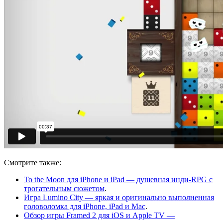
Смотрите также:
To the Moon для iPhone и iPad — душевная инди-RPG с
трогательным сюжетом
.
Игра Lumino City — яркая и оригинально выполненная
головоломка для iPhone, iPad и Mac
.
Обзор игры Framed 2 для iOS и Apple TV —