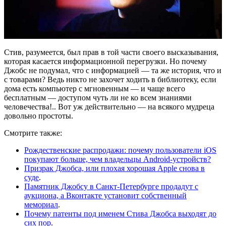
Стив, разумеется, был прав в той части своего высказывания,
которая касается информационной перегрузки. Но почему
Джобс не подумал, что с информацией — та же история, что и
с товарами? Ведь никто не захочет ходить в библиотеку, если
дома есть компьютер с мгновенным — и чаще всего
бесплатным — доступом чуть ли не ко всем знаниями
человечества!.. Вот уж действительно — на всякого мудреца
довольно простоты.
Смотрите также:
Рождественские распродажи: почему пользователи iOS
покупают больше, чем владельцы Android-устройств?
Призрак Джобса, или плохая хорошая Apple снова в
суде
.
Памятник Джобсу в Санкт-Петербурге продадут с
аукциона, а Вконтакте установит собственный
мемориал
.
Почему патенты под именем Стива Джобса выходят до
сих пор
.