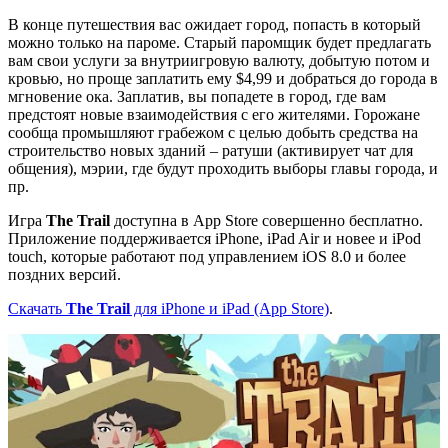
В конце путешествия вас ожидает город, попасть в который
можно только на пароме. Старый паромщик будет предлагать
вам свои услуги за внутриигровую валюту, добытую потом и
кровью, но проще заплатить ему $4,99 и добраться до города в
мгновение ока. Заплатив, вы попадете в город, где вам
предстоят новые взаимодействия с его жителями. Горожане
сообща промышляют грабежом с целью добыть средства на
строительство новых зданий – ратуши (активирует чат для
общения), мэрии, где будут проходить выборы главы города, и
пр.
Игра
The Trail
доступна в App Store совершенно бесплатно.
Приложение поддерживается iPhone, iPad Air и новее и iPod
touch, которые работают под управлением iOS 8.0 и более
поздних версий.
Скачать
The Trail
для iPhone и iPad (App Store)
.