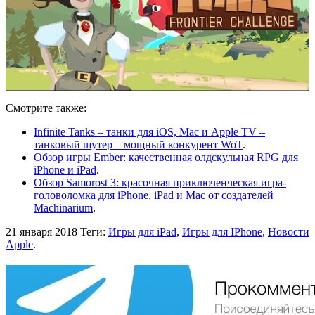
Смотрите также:
Infinite Tanks – танки для iOS, Mac и Apple TV –
танковый шутер – мощный конкурент WoT
.
Обзор игры Ember: качественная олдскульная RPG для
iPhone и iPad
.
Обзор Samorost 3: красочная приключенческая игра-
головоломка для iPhone, iPad и Mac от создателей
Machinarium
.
21 января 2018
Теги:
Игры для iPad
,
Игры для IPhone
,
Новости
Apple
.