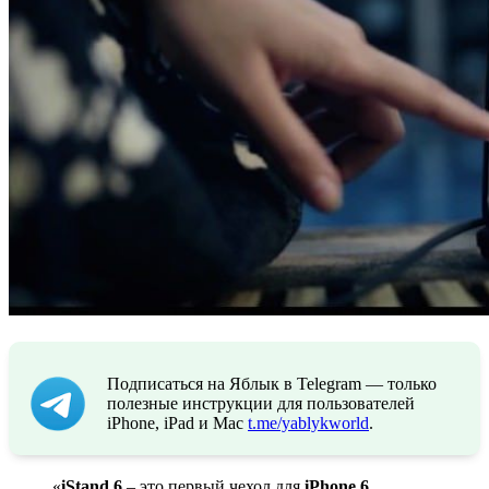
Подписаться на Яблык в Telegram — только
полезные инструкции для пользователей
iPhone, iPad и Mac
t.me/yablykworld
.
«
iStand 6
– это первый чехол для
iPhone 6
,