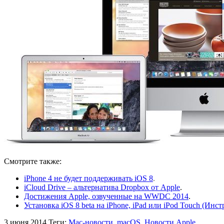
Смотрите также:
iPhone 4 не будет поддерживать iOS 8
.
iCloud Drive – альтернатива Dropbox от Apple
.
Достижения Apple, озвученные на WWDC 2014
.
Установка iOS 8 beta на iPhone, iPad или iPod Touch (Инс
3 июня 2014
Теги:
Mac-новости
,
macOS
,
Новости Apple
.