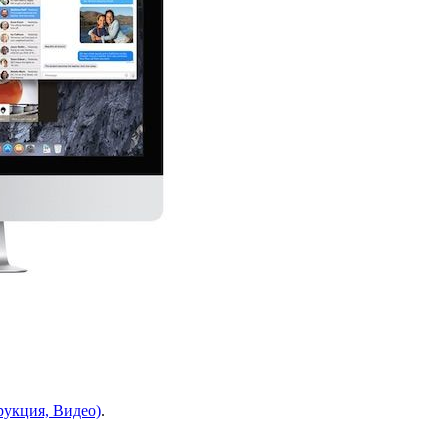
трукция, Видео)
.