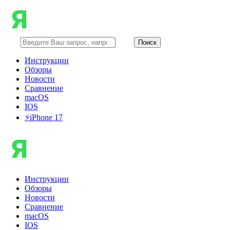
Инструкции
Обзоры
Новости
Сравнение
macOS
IOS
⚡️iPhone 17
Инструкции
Обзоры
Новости
Сравнение
macOS
IOS