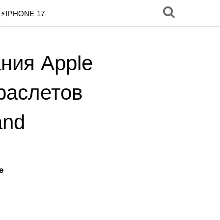
⚡️IPHONE 17
ния Apple
раслетов
and
e