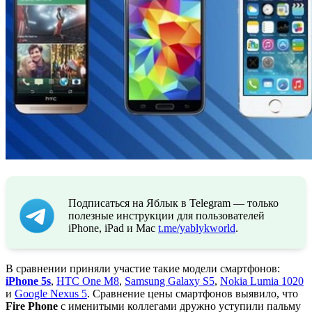
Подписаться на Яблык в Telegram — только
полезные инструкции для пользователей
iPhone, iPad и Mac
t.me/yablykworld
.
В сравнении приняли участие такие модели смартфонов:
iPhone 5s
,
HTC One M8
,
Samsung Galaxy S5
,
Nokia Lumia 1020
и
Google Nexus 5
. Сравнение цены смартфонов выявило, что
Fire Phone
с именитыми коллегами дружно уступили пальму