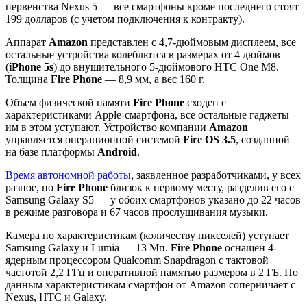
первенства Nexus 5 — все смартфоны кроме последнего стоят
199 долларов (с учетом подключения к контракту).
Аппарат
Amazon
представлен с 4,7-дюймовым дисплеем, все
остальные устройства колеблются в размерах от 4 дюймов
(
iPhone 5s
) до внушительного 5-дюймового HTC One M8.
Толщина
Fire Phone
— 8,9 мм, а вес 160 г.
Объем физической памяти
Fire Phone
сходен с
характеристиками Apple-смартфона, все остальные гаджеты
им в этом уступают. Устройство компании
Amazon
управляется операционной системой
Fire OS 3.5
, созданной
на базе платформы
Android
.
Время автономной работы
, заявленное разработчиками, у всех
разное, но
Fire Phone
близок к первому месту, разделив его с
Samsung Galaxy S5 — у обоих смартфонов указано до 22 часов
в режиме разговора и 67 часов прослушивания музыки.
Камера по характеристикам (количеству пикселей) уступает
Samsung Galaxy и Lumia — 13 Мп.
Fire Phone
оснащен 4-
ядерным процессором Qualcomm Snapdragon с тактовой
частотой 2,2 ГГц и оперативной памятью размером в 2 ГБ. По
данным характеристикам смартфон от Amazon соперничает с
Nexus, HTC и Galaxy.