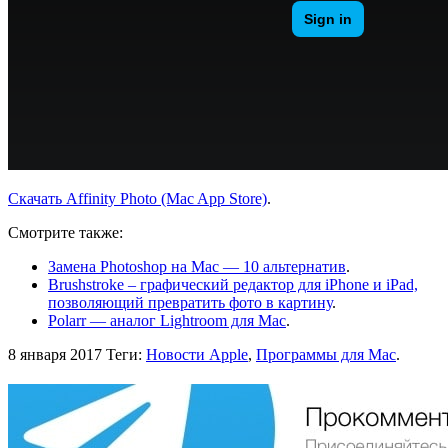
Скачать Affinity Photo (Mac App Store)
.
Смотрите также:
Замена Photoshop на Mac — 10 альтернатив
.
Brushstroke – графический редактор для iPhone и iPad,
позволяющий превратить фото в картину
.
Polarr — аналог Lightroom для Mac
.
8 января 2017
Теги:
Новости Apple
,
Программы для Mac
.