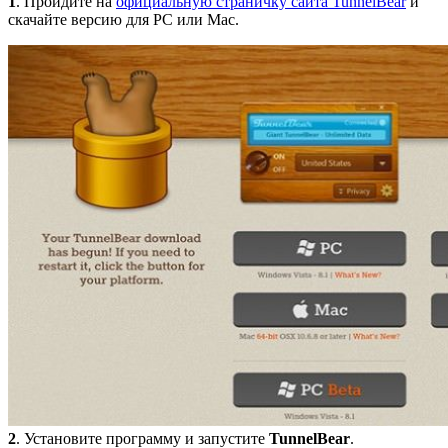
1
. Пройдите на
официальную страничку сайта TunnelBear
и
скачайте версию для PC или Mac.
2
. Установите программу и запустите
TunnelBear
.