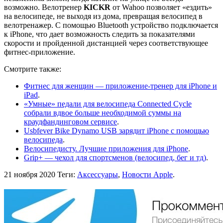
возможно. Велотренер
KICKR
от Wahoo позволяет «ездить»
на велосипеде, не выходя из дома, превращая велосипед в
велотренажер. С помощью Bluetooth устройство подключается
к iPhone, что дает возможность следить за показателями
скорости и пройденной дистанцией через соответствующее
фитнес-приложение.
Смотрите также:
Фитнес для женщин — приложение-тренер для iPhone и
iPad
.
«Умные» педали для велосипеда Connected Cycle
собрали вдвое больше необходимой суммы на
краудфандинговом сервисе
.
Usbfever Bike Dynamo USB зарядит iPhone с помощью
велосипеда
.
Велосипедисту. Лучшие приложения для iPhone
.
Grip+ — чехол для спортсменов (велосипед, бег и тд)
.
21 ноября 2020
Теги:
Аксессуары
,
Новости Apple
.