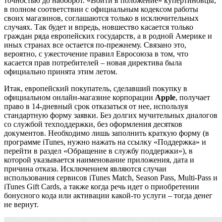
точностью до наоборот. «Войти в положение» купертиновцы,
в полном соответствии с официальным кодексом работы
своих магазинов, соглашаются только в исключительных
случаях. Так будет и впредь, новшество касается только
граждан ряда европейских государств, а в родной Америке и
иных странах все остается по-прежнему. Связано это,
вероятно, с ужесточение правил Евросоюза в том, что
касается прав потребителей – новая директива была
официально принята этим летом.
Итак, европейский покупатель, сделавший покупку в
официальном онлайн-магазине корпорации
Apple
, получает
право в 14-дневный срок отказаться от нее, используя
стандартную форму заявки. Без долгих мучительных диалогов
со службой техподдержки, без оформления десятков
документов. Необходимо лишь заполнить краткую форму (в
программе iTunes, нужно нажать на ссылку «Поддержка» и
перейти в раздел «Обращение в службу поддержки»), в
которой указывается наименование приложения, дата и
причина отказа. Исключением являются случаи
использования сервисов iTunes Match, Season Pass, Multi-Pass и
iTunes Gift Cards, а также когда речь идет о приобретении
бонусного кода или активации какой-то услуги – тогда денег
не вернут.