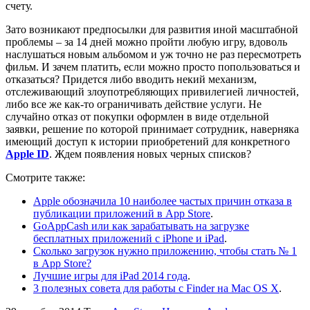
счету.
Зато возникают предпосылки для развития иной масштабной
проблемы – за 14 дней можно пройти любую игру, вдоволь
наслушаться новым альбомом и уж точно не раз пересмотреть
фильм. И зачем платить, если можно просто попользоваться и
отказаться? Придется либо вводить некий механизм,
отслеживающий злоупотребляющих привилегией личностей,
либо все же как-то ограничивать действие услуги. Не
случайно отказ от покупки оформлен в виде отдельной
заявки, решение по которой принимает сотрудник, наверняка
имеющий доступ к истории приобретений для конкретного
Apple ID
. Ждем появления новых черных списков?
Смотрите также:
Apple обозначила 10 наиболее частых причин отказа в
публикации приложений в App Store
.
GoAppCash или как зарабатывать на загрузке
бесплатных приложений с iPhone и iPad
.
Сколько загрузок нужно приложению, чтобы стать № 1
в App Store?
Лучшие игры для iPad 2014 года
.
3 полезных совета для работы с Finder на Mac OS X
.