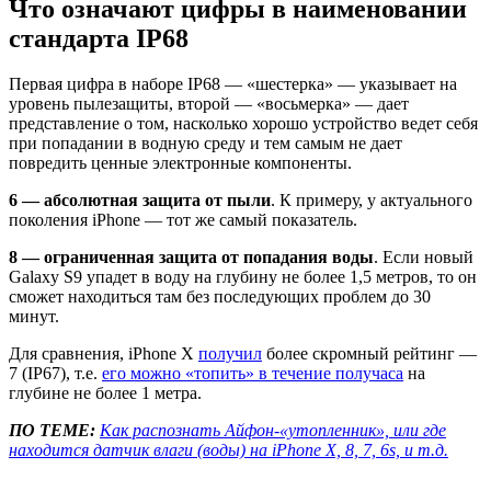
Что означают цифры в наименовании
стандарта IP68
Первая цифра в наборе IP68 — «шестерка» — указывает на
уровень пылезащиты, второй — «восьмерка» — дает
представление о том, насколько хорошо устройство ведет себя
при попадании в водную среду и тем самым не дает
повредить ценные электронные компоненты.
6 — абсолютная защита от пыли
. К примеру, у актуального
поколения iPhone — тот же самый показатель.
8 — ограниченная защита от попадания воды
. Если новый
Galaxy S9 упадет в воду на глубину не более 1,5 метров, то он
сможет находиться там без последующих проблем до 30
минут.
Для сравнения, iPhone X
получил
более скромный рейтинг —
7 (IP67), т.е.
его можно «топить» в течение получаса
на
глубине не более 1 метра.
ПО ТЕМЕ:
Как распознать Айфон-«утопленник», или где
находится датчик влаги (воды) на iPhone X, 8, 7, 6s, и т.д.