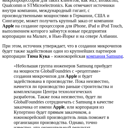
микропроцессоров для таких клиентов, как MD, Broadcom,
Qualcomm и STMicroelectronics. Как отмечают источники
внутри компании, международный гигант, с
производственными мощностями в Германии, США и
Сингапуре, может получить крупный заказ от компании
Apple
на создание процессоров для iPhone, iPad и iPod Touch,
выполнением которого займутся новые предприятия
корпорации на Мальте, в Нью-Йорке и на севере Албании.
При этом, источник утверждает, что в создании микрочипов
будет также задействован один из крупнейших партнеров
корпорации
Тима Кука
– южнокорейская
компания Samsung
.
«Небольшая группа инженеров Samsung прибудет
на мощности GlobalFoundries с «рецептами»
создания микрочипов для
Apple
и будет
задействована в производстве. Пока неизвестно,
начнется ли производство раньше строительства и
комплектации Центра технологических
разработок. Также пока неизвестно, будет ли
GlobalFoundries сотрудничать с Samsung в качестве
заказчика от имени
Apple
, или корпорация из
Купертино будет прямым заказчиком, а
южнокорейский производитель лишь поможет в
организации производства. Однако, точно
известно, что окончательный результат