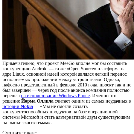
Примечательно, что проект MeeGo вполне мог бы составить
конкуренцию Android — та же «Open Source» платформа на
ядре Linux, основной идеей которой являлся легкий перенос
исполняемых приложений между устройствами. Однако,
пафосно представленный в феврале 2010 года, проект так и не
был завершен — через год после анонса компания полностью
перешла
на использование Windows Phone
. Именно это
решение
Йорма
Оллила
считает одним из самых неудачных в
истории
Nokia
— «Мы не смогли создать
конкурентоспособных продуктов на базе операционной
системы Microsoft и стать альтернативой двум существующим
на рынке экосистемам».
Смотрите также: