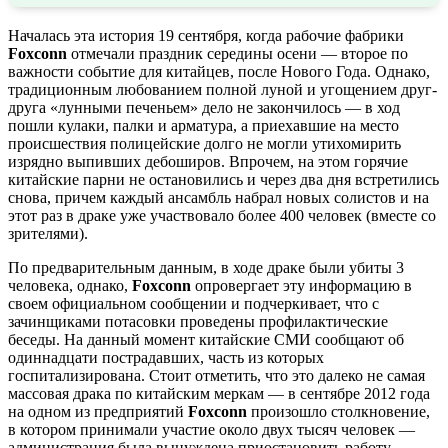
Началась эта история 19 сентября, когда рабочие фабрики
Foxconn
отмечали праздник середины осени — второе по
важности событие для китайцев, после Нового Года. Однако,
традиционным любованием полной луной и угощением друг-
друга «лунными печеньем» дело не закончилось — в ход
пошли кулаки, палки и арматура, а приехавшие на место
происшествия полицейские долго не могли утихомирить
изрядно выпивших дебоширов. Впрочем, на этом горячие
китайские парни не остановились и через два дня встретились
снова, причем каждый ансамбль набрал новых солистов и на
этот раз в драке уже участвовало более 400 человек (вместе со
зрителями).
По предварительным данным, в ходе драке были убиты 3
человека, однако,
Foxconn
опровергает эту информацию в
своем официальном сообщении и подчеркивает, что с
зачинщиками потасовки проведены профилактические
беседы. На данный момент китайские СМИ сообщают об
одиннадцати пострадавших, часть из которых
госпитализирована. Стоит отметить, что это далеко не самая
массовая драка по китайским меркам — в сентябре 2012 года
на одном из предприятий
Foxconn
произошло столкновение,
в котором принимали участие около двух тысяч человек —
администрация была вынуждена приостановить работу