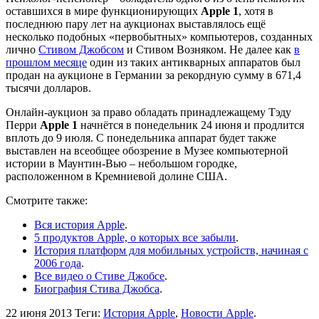
оставшихся в мире функционирующих
Apple 1
, хотя в
последнюю пару лет на аукционах выставлялось ещё
несколько подобных «первобытных» компьютеров, созданных
лично
Стивом Джобсом
и Стивом Возняком. Не далее как
в
прошлом месяце
один из таких антикварных аппаратов был
продан на аукционе в Германии за рекордную сумму в 671,4
тысячи долларов.
Онлайн-аукцион за право обладать принадлежащему Тэду
Перри
Apple 1
начнётся в понедельник 24 июня и продлится
вплоть до 9 июля. С понедельника аппарат будет также
выставлен на всеобщее обозрение в Музее компьютерной
истории в Маунтин-Вью – небольшом городке,
расположенном в Кремниевой долине США.
Смотрите также:
Вся история Apple
.
5 продуктов Apple, о которых все забыли
.
История платформ для мобильных устройств, начиная с
2006 года
.
Все видео о Стиве Джобсе
.
Биография Стива Джобса
.
22 июня 2013
Теги:
История Apple
,
Новости Apple
.