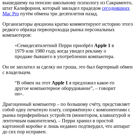
вышедшему на пенсию школьному психологу из Сакраменто,
штат Калифорния, который завладел прадедом
сегодняшних
Mac Pro
путём обмена три десятилетия назад.
Организаторы аукциона кратко комментируют историю этого
редкого образца первопроходца рынка персональных
компьютеров:
«Семидесятилетний Перри приобрёл
Apple 1
в
1979 или 1980 году, когда увидел рекламу о
продаже бывшего в употреблении компьютера.
Он не заплатил за сделку ни гроша, это был бартерный обмен
с владельцем.
“В обмен на этот
Apple 1
я предложил какое-то
другое компьютерное оборудование”, – говорит
он».
Драгоценный компьютер – по большому счёту, представляет
собой одну печатную плату, сопряжённую с компонентами с
рынка периферийных устройств (монитором, клавиатурой и
ленточным накопителем), – Перри хранил в простой
картонной коробке и лишь недавно подтвердил, что аппарат
до сих пор исправен.