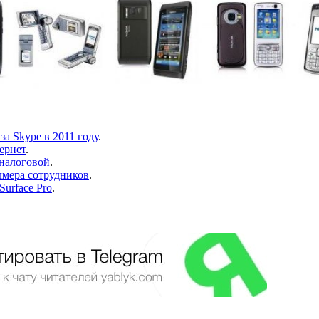
за Skype в 2011 году
.
ернет
.
 налоговой
.
лмера сотрудников
.
Surface Pro
.