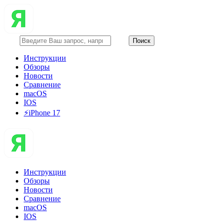
Инструкции
Обзоры
Новости
Сравнение
macOS
IOS
⚡️iPhone 17
Инструкции
Обзоры
Новости
Сравнение
macOS
IOS