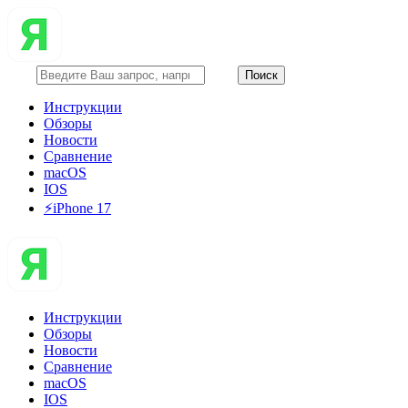
Инструкции
Обзоры
Новости
Сравнение
macOS
IOS
⚡️iPhone 17
Инструкции
Обзоры
Новости
Сравнение
macOS
IOS