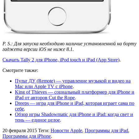
P. S.: Для запуска необходимо наличие установленной на борту
гаджета версии iOS не ниже 8.1.
Скачать Tally 2 для iPhone, iPod touch и iPad (App Store)
.
Смотрите также:
Пульт ДУ (Remote) — управление музыкой и видео на
Mac или Apple TV с iPhone
.
King of Thieves — социальный платформер для iPhone и
iPad от авторов Cut the Rope
.
Dreeps — игра для iPhone и iPad, которая играет сама по
себе
.
Обзор игры Shadowmatic для iPhone и iPad: когда свет и
тень — единое целое
.
20 февраля 2015
Теги:
Новости Apple
,
Программы для iPad
,
Программы для iPhone
.