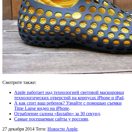
Смотрите также:
Apple работает над технологией световой маскировки
технологических отверстий на корпусах iPhone и iPad
.
А как спит ваш ребенок? Узнайте с помощью съемки
Time Lapse видео на iPhone
.
Ограбление салона «Билайн» за 30 секунд
.
Самые посещаемые сайты у россиян
.
27 декабря 2014
Теги:
Новости Apple
.