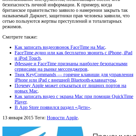
безопасность личной информации. К примеру, когда
британское правительство заявило о намерении закрыть так
называемый Даркнет, защитники прав человека заявили, что
сетью пользуются жертвы преступлений и тоталитарных
режимов.
Смотрите также:
Как записать видеозвонок FaceTime на Мас
.
FaceTime аудио или как бесплатно звонить с iPhone, iPad
и iPod Touch
.
iMessage и FaceTime признаны наиболее безопасными
сервисами на рынке мессенджеров
.
Твик KeyCommands — горячие клавиши для управления
iPhone или iPad с внешней Bluetooth-клавиатуры
.
Почему Apple может отказаться от лишних портов на
новых Mac
.
Как записать видео с экрана Mac при помощи QuickTime
Player
.
В App Store появился раздел «Дети»
.
13 января 2015
Теги:
Новости Apple
.