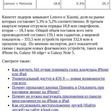
Квинтет лидеров замыкают Lenovo и Xiaomi, доля на рынке
которых составляет 5,3% и 5,2% соответственно. В третьем
квартале первая отгрузила порядка 18,8 млн смартфонов,
вторая — 18,3 млн. Общий объем поставок всех пяти
производителей составил 159,1 млн гаджетов, а мировой
показатель – 355,5 млн устройств против 332,6 млн в
прошлом году. По мнению экспертов, рост показателей
связан с выходом новых флагманских устройств, таких как
iPhone 6s, Galaxy S6 edge+ и Galaxy Note 5.
Смотрите также:
Как научить Siri лучше понимать голос владельца iPhone
или iPad
.
Универсальный доступ в iOS 9 — новые возможности
для всех
.
Почему пропадают кнопки Принять и Отклонить при
входящем звонке на iPhone?
Почему не нужно выгружать приложения из панели
многозадачности на iPhone и iPad
.
Как отслеживать местоположение друзей (Найти
друзей) на сайте icloud.com
.