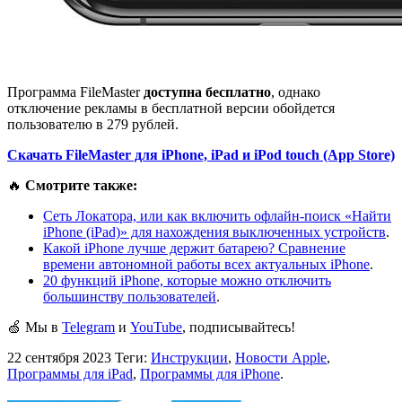
Программа FileMaster
доступна бесплатно
, однако
отключение рекламы в бесплатной версии обойдется
пользователю в 279 рублей.
Скачать FileMaster для iPhone, iPad и iPod touch (App Store)
🔥
Смотрите также:
Сеть Локатора, или как включить офлайн-поиск «Найти
iPhone (iPad)» для нахождения выключенных устройств
.
Какой iPhone лучше держит батарею? Сравнение
времени автономной работы всех актуальных iPhone
.
20 функций iPhone, которые можно отключить
большинству пользователей
.
🍏 Мы в
Telegram
и
YouTube
, подписывайтесь!
22 сентября 2023
Теги:
Инструкции
,
Новости Apple
,
Программы для iPad
,
Программы для iPhone
.