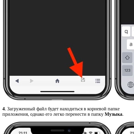
4
. Загруженный файл будет находиться в корневой папке
приложения, однако его легко перенести в папку
Музыка
.