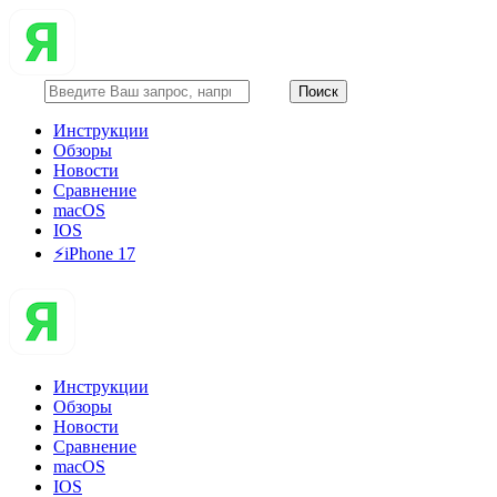
Инструкции
Обзоры
Новости
Сравнение
macOS
IOS
⚡️iPhone 17
Инструкции
Обзоры
Новости
Сравнение
macOS
IOS