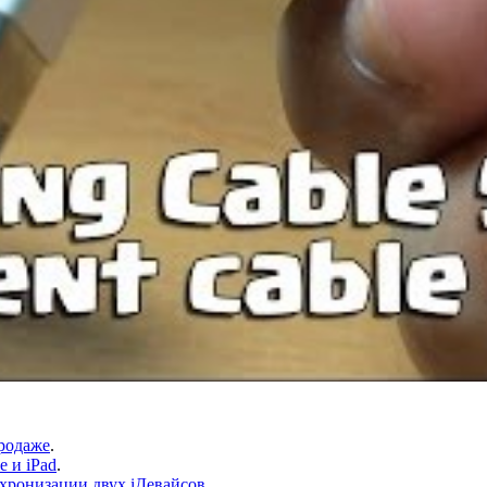
продаже
.
e и iPad
.
нхронизации двух iДевайсов
.