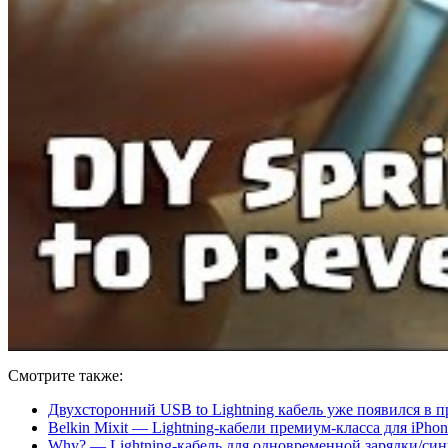
Смотрите также:
Двухсторонний USB to Lightning кабель уже появился в 
Belkin Mixit — Lightning-кабели премиум-класса для iPhon
Why? — Lightning-кабель для одновременной зарядки/си