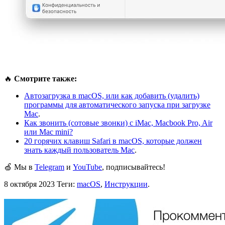
🔥
Смотрите также:
Автозагрузка в macOS, или как добавить (удалить)
программы для автоматического запуска при загрузке
Mac
.
Как звонить (сотовые звонки) с iMac, Macbook Pro, Air
или Mac mini?
20 горячих клавиш Safari в macOS, которые должен
знать каждый пользователь Mac
.
🍏 Мы в
Telegram
и
YouTube
, подписывайтесь!
8 октября 2023
Теги:
macOS
,
Инструкции
.