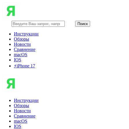
Инструкции
Обзоры
Новости
Сравнение
macOS
IOS
⚡️iPhone 17
Инструкции
Обзоры
Новости
Сравнение
macOS
IOS