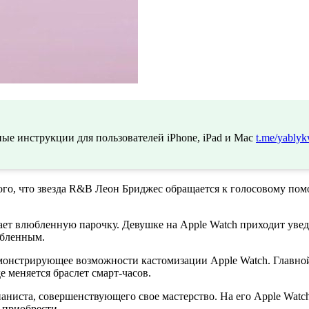
ые инструкции для пользователей iPhone, iPad и Mac
t.me/yablyk
того, что звезда R&B Леон Бриджес обращается к голосовому помо
ает влюбленную парочку. Девушке на Apple Watch приходит уведо
любленным.
демонстрирующее возможности кастомизации Apple Watch. Главно
е меняется браслет смарт-часов.
аниста, совершенствующего свое мастерство. На его Apple Watch
 приобрести.