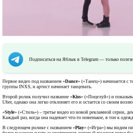
Подписаться на Яблык в Telegram — только полезн
Первое видео под названием «
Dance
» («Танец») начинается с 
группы INXS, и артист начинает танцевать.
Второй ролик получил название «
Kiss
» («Поцелуй») и показыв
Uber, однако она легко отклоняет его и остается со своим воз
«
Style
» («Стиль») – третье видео из новой рекламной серии, 
Каждый раз, когда она надевает что-то новенькое, в тон к одежд
В следующем ролике с названием «
Play
» («Игра») мы видим пи
более высокую плату за инструмент, который пианист хотел бы