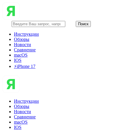
Инструкции
Обзоры
Новости
Сравнение
macOS
IOS
⚡️iPhone 17
Инструкции
Обзоры
Новости
Сравнение
macOS
IOS