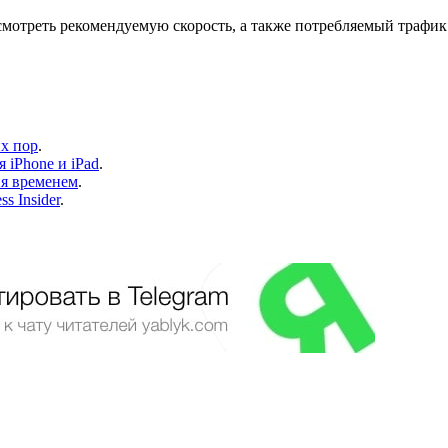
осмотреть рекомендуемую скорость, а также потребляемый трафи
х пор
.
 iPhone и iPad
.
ия временем
.
s Insider
.