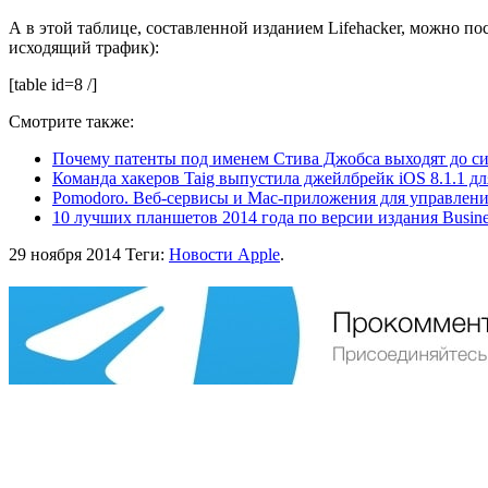
А в этой таблице, составленной изданием Lifehacker, можно п
исходящий трафик):
[table id=8 /]
Смотрите также:
Почему патенты под именем Стива Джобса выходят до си
Команда хакеров Taig выпустила джейлбрейк iOS 8.1.1 для
Pomodoro. Веб-сервисы и Mac-приложения для управлен
10 лучших планшетов 2014 года по версии издания Busines
29 ноября 2014
Теги:
Новости Apple
.