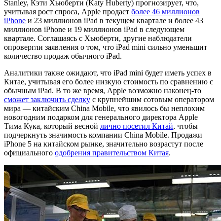
Stanley, Кэти Хьюберти (Katy Huberty) прогнозирует, что,
учитывая рост спроса, Apple продаст
более 46 миллионов
iPhone
и 23 миллионов iPad в текущем квартале и более 43
миллионов iPhone и 19 миллионов iPad в следующем
квартале. Соглашаясь с Хьюберти, другие наблюдатели
опровергли заявления о том, что iPad mini сильно уменьшит
количество продаж обычного iPad.
Аналитики также ожидают, что iPad mini будет иметь успех в
Китае, учитывая его более низкую стоимость по сравнению с
обычным iPad. В то же время, Apple возможно наконец-то
сможет заключить сделку
с крупнейшим сотовым оператором
мира — китайским China Mobile, что явилось бы неплохим
новогодним подарком для генерального директора Apple
Тима Кука, который весной
лично посетил Китай
, чтобы
подчеркнуть значимость компании China Mobile. Продажи
iPhone 5 на китайском рынке, значительно возрастут после
официального
одобрения правительством Китая
.