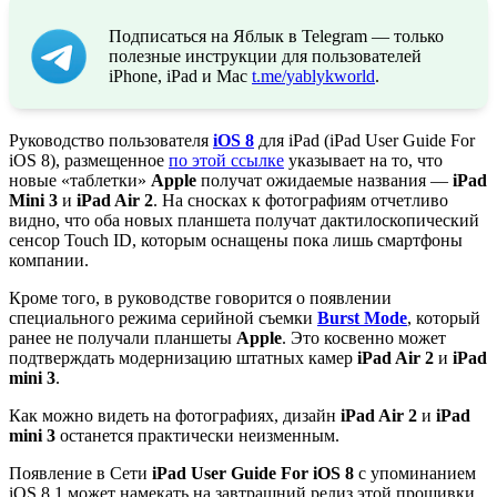
Подписаться на Яблык в Telegram — только
полезные инструкции для пользователей
iPhone, iPad и Mac
t.me/yablykworld
.
Руководство пользователя
iOS 8
для iPad (iPad User Guide For
iOS 8), размещенное
по этой ссылке
указывает на то, что
новые «таблетки»
Apple
получат ожидаемые названия —
iPad
Mini 3
и
iPad Air 2
. На сносках к фотографиям отчетливо
видно, что оба новых планшета получат дактилоскопический
сенсор Touch ID, которым оснащены пока лишь смартфоны
компании.
Кроме того, в руководстве говорится о появлении
специального режима серийной съемки
Burst Mode
, который
ранее не получали планшеты
Apple
. Это косвенно может
подтверждать модернизацию штатных камер
iPad Air 2
и
iPad
mini 3
.
Как можно видеть на фотографиях, дизайн
iPad Air 2
и
iPad
mini 3
останется практически неизменным.
Появление в Сети
iPad User Guide For iOS 8
с упоминанием
iOS 8.1 может намекать на завтрашний релиз этой прошивки