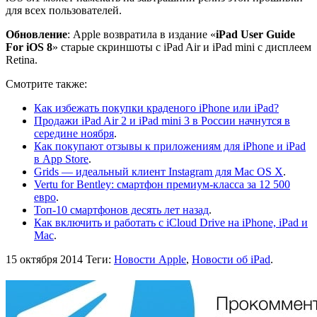
для всех пользователей.
Обновление
: Apple возвратила в издание «
iPad User Guide
For iOS 8
» старые скриншоты с iPad Air и iPad mini с дисплеем
Retina.
Смотрите также:
Как избежать покупки краденого iPhone или iPad?
Продажи iPad Air 2 и iPad mini 3 в России начнутся в
середине ноября
.
Как покупают отзывы к приложениям для iPhone и iPad
в App Store
.
Grids — идеальный клиент Instagram для Mac OS X
.
Vertu for Bentley: смартфон премиум-класса за 12 500
евро
.
Топ-10 смартфонов десять лет назад
.
Как включить и работать с iCloud Drive на iPhone, iPad и
Mac
.
15 октября 2014
Теги:
Новости Apple
,
Новости об iPad
.