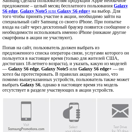
Samsung сделала пользователям продукции Apple необычное
предложение – целый месяц бесплатного пользования
Galaxy
S6 edge
,
Galaxy Note5
или
Galaxy S6 edge+
на выбор. Для
того чтобы принять участие в акции, необходимо зайти на
специальный сайт Samsung со своего iPhone. При попытке
входа на сайт через десктопный браузер появится сообщение о
необходимости использовать именно iPhone (никакие другие
смартфоны в акции не участвуют).
Попав на сайт, пользователь должен выбрать из
предложенного списка оператора связи, услугами которого он
пользуется в настоящее время (только для жителей США,
достигших 18-летнего возраста), и указать, какую из моделей
—
Galaxy S6 edge
,
Galaxy Note5
или
Galaxy S6 edge+
— он
хотел бы протестировать. В правилах акции указано, что
помимо вышеуказанных устройств, пользователь также может
выбрать
Galaxy S6
, однако в настоящее время эта модель
отсутствует в разделе участвующих в акции устройств.