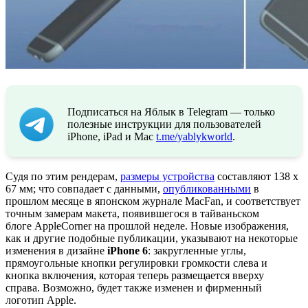
Подписаться на Яблык в Telegram — только
полезные инструкции для пользователей
iPhone, iPad и Mac
t.me/yablykworld
.
Судя по этим рендерам,
размеры устройства
составляют 138 x
67 мм; что совпадает с данными,
опубликованными
в
прошлом месяце в японском журнале MacFan, и соответствует
точным замерам макета, появившегося в тайваньском
блоге AppleCorner на прошлой неделе. Новые изображения,
как и другие подобные публикации, указывают на некоторые
изменения в дизайне
iPhone 6
: закругленные углы,
прямоугольные кнопки регулировки громкости слева и
кнопка включения, которая теперь размещается вверху
справа. Возможно, будет также изменен и фирменный
логотип Apple.