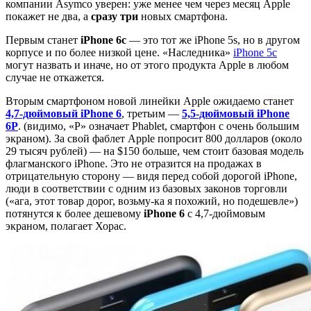
компании Asymco уверен: уже менее чем через месяц Apple
покажет не два, а
сразу три
новых смартфона.
Первым станет
iPhone 6c
— это тот же iPhone 5s, но в другом
корпусе и по более низкой цене. «Наследника»
iPhone 5c
могут назвать и иначе, но от этого продукта Apple в любом
случае не откажется.
Вторым смартфоном новой линейки Apple ожидаемо станет
4,7-дюймовый iPhone 6
, третьим —
5,5-дюймовый iPhone
6P
. (видимо, «P» означает Phablet, смартфон с очень большим
экраном). За свой фаблет Apple попросит 800 долларов (около
29 тысяч рублей) — на $150 больше, чем стоит базовая модель
флагманского iPhone. Это не отразится на продажах в
отрицательную сторону — видя перед собой дорогой iPhone,
люди в соответствии с одним из базовых законов торговли
(«ага, этот товар дорог, возьму-ка я похожий, но подешевле»)
потянутся к более дешевому
iPhone 6
с 4,7-дюймовым
экраном, полагает Хорас.