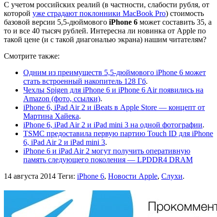
С учетом российских реалий (в частности, слабости рубля, от
которой
уже страдают поклонники MacBook Pro
) cтоимость
базовой версии 5,5-дюймового
iPhone 6
может составить 35, а
то и все 40 тысяч рублей. Интересна ли новинка от Apple по
такой цене (и с такой диагональю экрана) нашим читателям?
Смотрите также:
Одним из преимуществ 5,5-дюймового iPhone 6 может
стать встроенный накопитель 128 Гб
.
Чехлы Spigen для iPhone 6 и iPhone 6 Air появились на
Amazon (фото, ссылки)
.
iPhone 6, iPad Air 2 и iBeats в Apple Store — концепт от
Мартина Хайека
.
iPhone 6, iPad Air 2 и iPad mini 3 на одной фотографии
.
TSMC предоставила первую партию Touch ID для iPhone
6, iPad Air 2 и iPad mini 3
.
iPhone 6 и iPad Air 2 могут получить оперативную
память следующего поколения — LPDDR4 DRAM
14 августа 2014
Теги:
iPhone 6
,
Новости Apple
,
Слухи
.