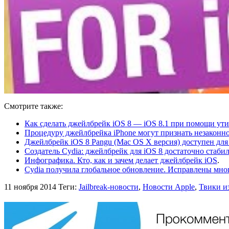
Смотрите также:
Как сделать джейлбрейк iOS 8 — iOS 8.1 при помощи ут
Процедуру джейлбрейка iPhone могут признать незаконн
Джейлбрейк iOS 8 Pangu (Mac OS X версия) доступен для
Создатель Cydia: джейлбрейк для iOS 8 достаточно стаби
Инфографика. Кто, как и зачем делает джейлбрейк iOS
.
Cydia получила глобальное обновление. Исправлены мног
11 ноября 2014
Теги:
Jailbreak-новости
,
Новости Apple
,
Твики и