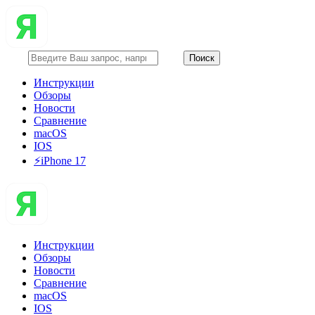
Инструкции
Обзоры
Новости
Сравнение
macOS
IOS
⚡️iPhone 17
Инструкции
Обзоры
Новости
Сравнение
macOS
IOS