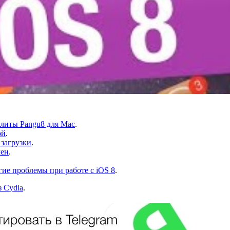
илиты Pangu8 для Mac
.
ой
.
 загрузки
.
лен
.
ие проблемы при работе с iOS 8
.
з Cydia
.