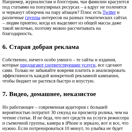
Например, журналистам и блоггерам, чьи фамилии красуются
под статьями на популярных ресурсах – а вдруг не поленятся
и черканут обзорчик на пару абзацев? Плюс есть
Twitter
и
различные
группы
интересов на разных тематических сайтах
– людям приятно, когда их выделяют из общей массы даже
такой мелочью, поэтому можно рассчитывать на
благодарность.
6. Старая добрая реклама
Собственно, ничего особо умного – те сайты и издания,
которые
предлагают соответствующие услуги
, все сделают
сами. Только не забывайте вовремя платить и анализировать
эффективность каждой конкретной рекламной кампании,
чтобы бюджет не растекся быстро и впустую.
7. Видео, домашнее, неказистое
Но работающее – современная аудитория с большей
вероятностью потратит 30 секунд на просмотр ролика, чем на
чтение статьи. И не беда, что нет средств на услуги режиссера
и съемочной группы, камера в iPhone и зеркало, вот и все, что
нужно. Если потренироваться 10 минут, то улыбка не будет