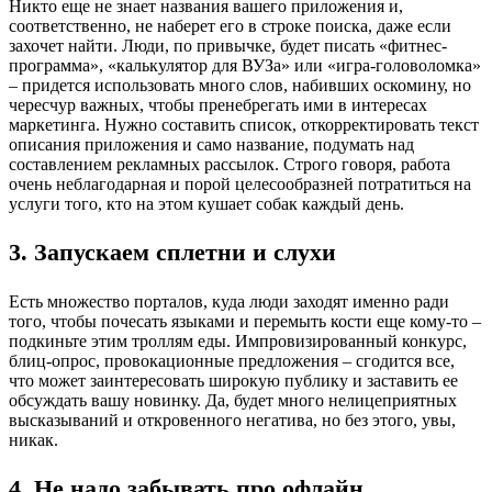
Никто еще не знает названия вашего приложения и,
соответственно, не наберет его в строке поиска, даже если
захочет найти. Люди, по привычке, будет писать «фитнес-
программа», «калькулятор для ВУЗа» или «игра-головоломка»
– придется использовать много слов, набивших оскомину, но
чересчур важных, чтобы пренебрегать ими в интересах
маркетинга. Нужно составить список, откорректировать текст
описания приложения и само название, подумать над
составлением рекламных рассылок. Строго говоря, работа
очень неблагодарная и порой целесообразней потратиться на
услуги того, кто на этом кушает собак каждый день.
3. Запускаем сплетни и слухи
Есть множество порталов, куда люди заходят именно ради
того, чтобы почесать языками и перемыть кости еще кому-то –
подкиньте этим троллям еды. Импровизированный конкурс,
блиц-опрос, провокационные предложения – сгодится все,
что может заинтересовать широкую публику и заставить ее
обсуждать вашу новинку. Да, будет много нелицеприятных
высказываний и откровенного негатива, но без этого, увы,
никак.
4. Не надо забывать про офлайн