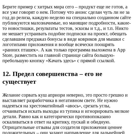
Берите пример с хитрых мира сего – продукт еще не готов, а
все уже говорят о нем. Потому что анонс сделан чуть ли не за
год до релиза, каждую неделю на специально созданном сайте
публикуются малозначимые, но манящие подробности, какие-
то новостишки, результаты тестов, эскизы и т.д., и т.п. Никто
не мешает устраивать подобие подписки на проект, обещать
сделавшим предзаказ бонусы в виде ковриков для мышки с
логотипами приложения и вообще всячески поощрять
«ранних пташек». А как только программа выложена в App
Store, разместить на главной странице сайта большую-
пребольшую кнопку «Качать здесь» с прямой ссылкой.
12. Предел совершенства – его не
существует
Желание сорвать куш априори неверно, это просто грешно и
выставляет разработчика в негативном свете. Не нужно
надеяться на хрестоматийный «авось», срезать углы,
отчаиваться искать выходы из тупика и игнорировать мелкие
детали. Равно как и категорически противопоказано
оскаливаться в ответ на критику, пускай и обидную.
Отрицательные отзывы для создателя приложения ценнее
положительных – они задают направление для дальнейшей