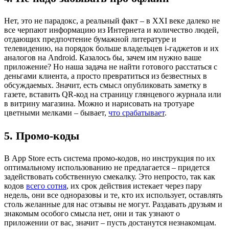
Нет, это не парадокс, а реальный факт – в XXI веке далеко не
все черпают информацию из Интернета и количество людей,
отдающих предпочтение бумажной литературе и
телевидению, на порядок больше владельцев i-гаджетов и их
аналогов на Android. Казалось бы, зачем им нужно ваше
приложение? Но наша задача не найти готового расстаться с
деньгами клиента, а просто превратиться из безвестных в
обсуждаемых. Значит, есть смысл опубликовать заметку в
газете, вставить QR-код на страницу глянцевого журнала или
в витрину магазина. Можно и нарисовать на тротуаре
цветными мелками – бывает,
что срабатывает
.
5. Промо-коды
В App Store есть система промо-кодов, но инструкция по их
оптимальному использованию не предлагается – придется
задействовать собственную смекалку. Это непросто, так как
кодов
всего сотня
, их срок действия истекает через пару
недель, они все одноразовы и те, кто их использует, оставлять
столь желанные для нас отзывы не могут. Раздавать друзьям и
знакомым особого смысла нет, они и так узнают о
приложении от вас, значит – пусть достанутся незнакомцам.