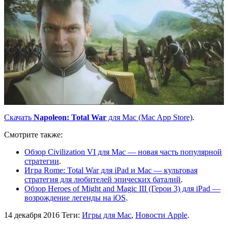
Скачать
Napoleon: Total War
для Mac (Mac App Store)
.
Смотрите также:
Обзор Civilization VI для Mac — новая часть популярной
стратегии
.
Игра Rome: Total War для iPad и Mac — культовая
стратегия для любителей эпических баталий
.
Обзор Heroes of Might and Magic III (Герои 3) для iPad —
возрождение легенды на iOS
.
14 декабря 2016
Теги:
Игры для Mac
,
Новости Apple
.