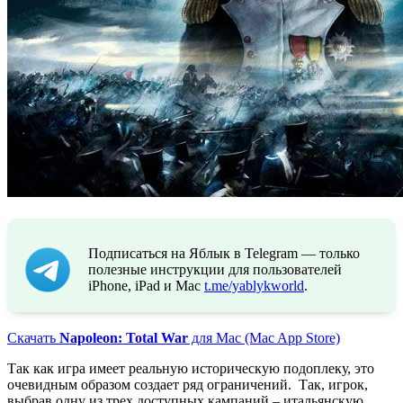
Подписаться на Яблык в Telegram — только
полезные инструкции для пользователей
iPhone, iPad и Mac
t.me/yablykworld
.
Скачать
Napoleon: Total War
для Mac (Mac App Store)
Так как игра имеет реальную историческую подоплеку, это
очевидным образом создает ряд ограничений. Так, игрок,
выбрав одну из трех доступных кампаний – итальянскую,