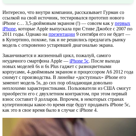
Интересно, что внутри компании, рассказывает Гурман со
ссылкой на свой источник, тестировался прототип нового
iPhone с… 3,5-дюймовым экраном (!) — совсем как у
первых
iPhone
, которые Apple выпускала при Стиве Джобсе с 2007 по
2011 годы. Однако на
презентации
9 сентября его не будет —
в Купертино, похоже, так и не решились предлагать рынку
модель с откровенно устаревшей диагональю экрана.
Заканчивается и жизненный цикл, пожалуй, самого
неудачного смартфона Apple —
iPhone 5c
. После выхода
новых моделей 6s и 6s Plus гаджет с разноцветными
корпусами, 4-дюймовым экраном и процессором А6 2012 года
снимут с производства. В линейке «доступных» iPhone его
заменит модель 5s, до сих пор обладающая довольно
неплохими характеристиками. Пользователи из США смогут
приобрести его с двухлетним контрактом, при этом первый
взнос составит 0 долларов. Впрочем, в некоторых странах
купертиновцы какое-то время еще будут продавать iPhone 5c,
как это в свое время было в случае с iPhone 4.