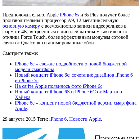
Предположительно, Apple
iPhone 6s
и 6s Plus получат более
производительный процессор А9, 12-мегапиксельную
основную камеру
с возможностью записи видеороликов в
формате 4К, встроенным в дисплей датчиком тактильного
отклика Force Touch, более эффективным модулем сотовой
связи от Qualcomm и анимированные обои.
Смотрите также:
iPhone 6c – свежие подробности о новой бюджетной
модели смартфона
.
Новый концепт iPhone 6c: сочетание дизайнов iPhone 6
и iPhone 5c
.
На сайте Apple появилось фото iPhone 6c
.
Новый концепт iPhone 6S и iPhone 6C от Мартина
Хайека
.
iPhone 6c – концепт новой бюджетной версии смартфона
Apple
.
29 августа 2015
Теги:
iPhone 6
,
Новости Apple
.