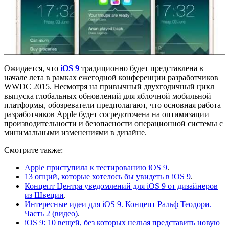
Ожидается, что
iOS 9
традиционно будет представлена в
начале лета в рамках ежегодной конференции разработчиков
WWDC 2015. Несмотря на привычный двухгодичный цикл
выпуска глобальных обновлений для яблочной мобильной
платформы, обозреватели предполагают, что основная работа
разработчиков Apple будет сосредоточена на оптимизации
производительности и безопасности операционной системы с
минимальными изменениями в дизайне.
Смотрите также:
Apple приступила к тестированию iOS 9
.
13 опций, которые хотелось бы увидеть в iOS 9
.
Концепт Центра уведомлений для iOS 9 от дизайнеров
из Швеции
.
Интересные идеи для iOS 9. Концепт Ральф Теодори.
Часть 2 (видео)
.
iOS 9: 10 вещей, без которых нельзя представить новую