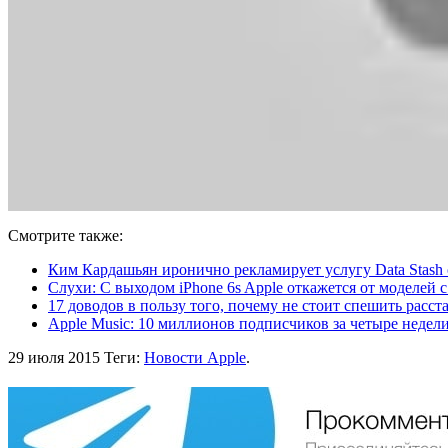
Смотрите также:
Ким Кардашьян иронично рекламирует услугу Data Stash 
Слухи: С выходом iPhone 6s Apple откажется от моделей 
17 доводов в пользу того, почему не стоит спешить расстав
Apple Music: 10 миллионов подписчиков за четыре недел
29 июля 2015
Теги:
Новости Apple
.