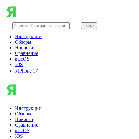
Инструкции
Обзоры
Новости
Сравнение
macOS
IOS
⚡️iPhone 17
Инструкции
Обзоры
Новости
Сравнение
macOS
IOS