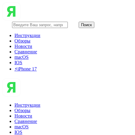
Инструкции
Обзоры
Новости
Сравнение
macOS
IOS
⚡️iPhone 17
Инструкции
Обзоры
Новости
Сравнение
macOS
IOS