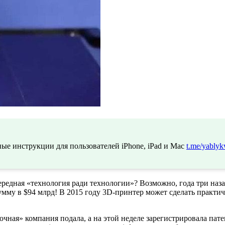
ые инструкции для пользователей iPhone, iPad и Mac
t.me/yablyk
чередная «технология ради технологии»? Возможно, года три наз
сумму в $94 млрд! В 2015 году 3D-принтер может сделать практи
чная» компания подала, а на этой неделе зарегистрировала пате