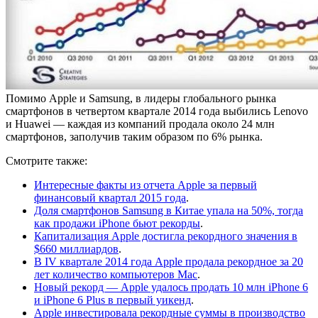
Помимо Apple и Samsung, в лидеры глобального рынка
смартфонов в четвертом квартале 2014 года выбились Lenovo
и Huawei — каждая из компаний продала около 24 млн
смартфонов, заполучив таким образом по 6% рынка.
Смотрите также:
Интересные факты из отчета Apple за первый
финансовый квартал 2015 года
.
Доля смартфонов Samsung в Китае упала на 50%, тогда
как продажи iPhone бьют рекорды
.
Капитализация Apple достигла рекордного значения в
$660 миллиардов
.
В IV квартале 2014 года Apple продала рекордное за 20
лет количество компьютеров Mac
.
Новый рекорд — Apple удалось продать 10 млн iPhone 6
и iPhone 6 Plus в первый уикенд
.
Apple инвестировала рекордные суммы в производство