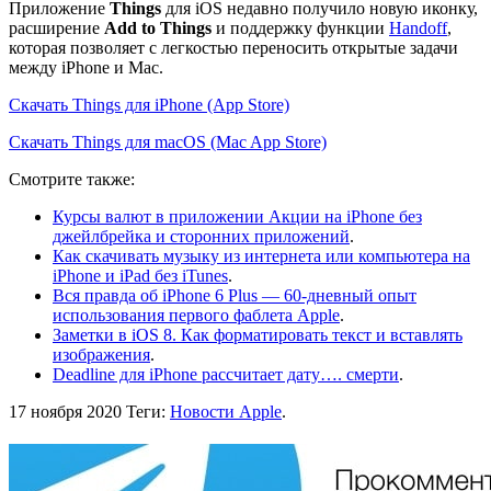
Приложение
Things
для iOS недавно получило новую иконку,
расширение
Add to Things
и поддержку функции
Handoff
,
которая позволяет с легкостью переносить открытые задачи
между iPhone и Mac.
Скачать Things для iPhone (App Store)
Скачать Things для macOS (Mac App Store)
Смотрите также:
Курсы валют в приложении Акции на iPhone без
джейлбрейка и сторонних приложений
.
Как скачивать музыку из интернета или компьютера на
iPhone и iPad без iTunes
.
Вся правда об iPhone 6 Plus — 60-дневный опыт
использования первого фаблета Apple
.
Заметки в iOS 8. Как форматировать текст и вставлять
изображения
.
Deadline для iPhone рассчитает дату…. смерти
.
17 ноября 2020
Теги:
Новости Apple
.