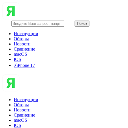
Инструкции
Обзоры
Новости
Сравнение
macOS
IOS
⚡️iPhone 17
Инструкции
Обзоры
Новости
Сравнение
macOS
IOS