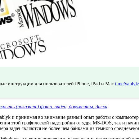
ые инструкции для пользователей iPhone, iPad и Mac
t.me/yablyk
скрыть (показать) фото, видео, документы, диски
.
ablyk и принимая во внимание разный опыт работы с компьютера
ения этой графической надстройки от ядра MS-DOS, так и начи
ера задач являются не более чем байками из темного средневеков
Windows, а в конце определим, какая из них стала отправной то