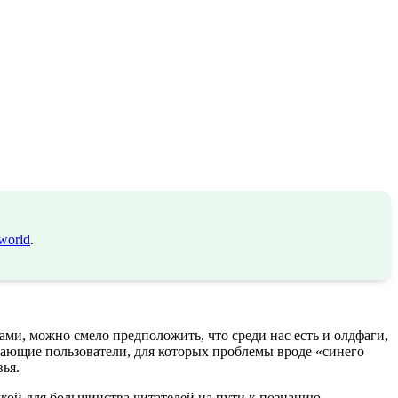
world
.
ми, можно смело предположить, что среди нас есть и олдфаги,
нающие пользователи, для которых проблемы вроде «синего
ья.
чкой для большинства читателей на пути к познанию