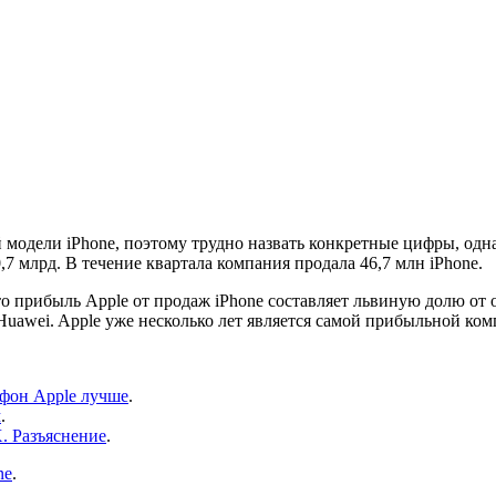
модели iPhone, поэтому трудно назвать конкретные цифры, одн
,7 млрд. В течение квартала компания продала 46,7 млн iPhone.
о прибыль Apple от продаж iPhone составляет львиную долю от
Huawei. Apple уже несколько лет является самой прибыльной ко
тфон Apple лучше
.
м
.
X. Разъяснение
.
ne
.