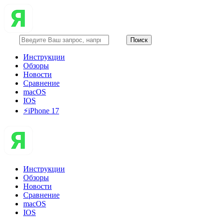
Инструкции
Обзоры
Новости
Сравнение
macOS
IOS
⚡️iPhone 17
Инструкции
Обзоры
Новости
Сравнение
macOS
IOS