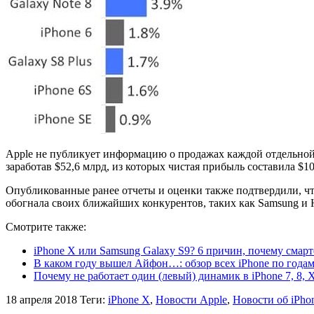
Apple не публикует информацию о продажах каждой отдельной 
заработав $52,6 млрд, из которых чистая прибыль составила $10
Опубликованные ранее отчеты и оценки также подтвердили, чт
обогнала своих ближайших конкурентов, таких как Samsung и 
Смотрите также:
iPhone X или Samsung Galaxy S9? 6 причин, почему смар
В каком году вышел Айфон…: обзор всех iPhone по года
Почему не работает один (левый) динамик в iPhone 7, 8, 
18 апреля 2018
Теги:
iPhone X
,
Новости Apple
,
Новости об iPho