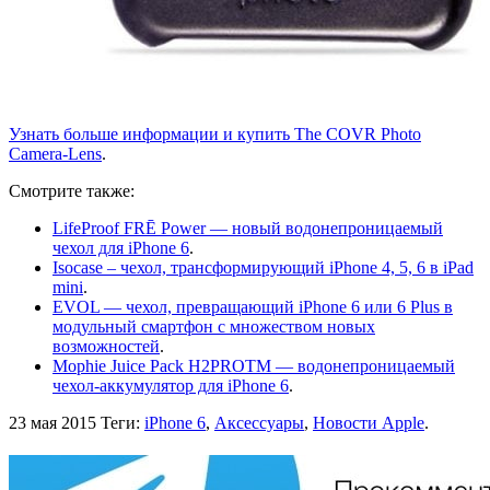
Узнать больше информации и купить The COVR Photo
Camera-Lens
.
Смотрите также:
LifeProof FRĒ Power — новый водонепроницаемый
чехол для iPhone 6
.
Isocase – чехол, трансформирующий iPhone 4, 5, 6 в iPad
mini
.
EVOL — чехол, превращающий iPhone 6 или 6 Plus в
модульный смартфон с множеством новых
возможностей
.
Mophie Juice Pack H2PROTM — водонепроницаемый
чехол-аккумулятор для iPhone 6
.
23 мая 2015
Теги:
iPhone 6
,
Аксессуары
,
Новости Apple
.