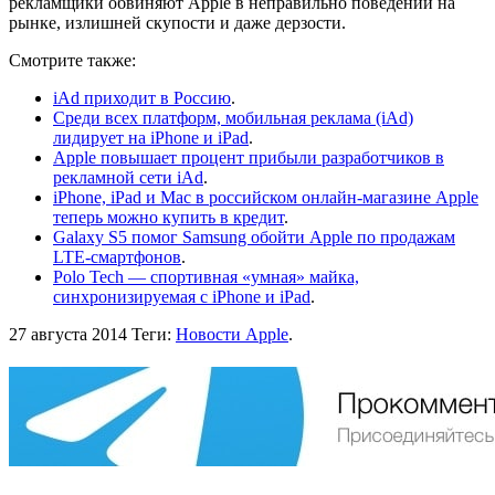
рекламщики обвиняют Apple в неправильно поведении на
рынке, излишней скупости и даже дерзости.
Смотрите также:
iAd приходит в Россию
.
Среди всех платформ, мобильная реклама (iAd)
лидирует на iPhone и iPad
.
Apple повышает процент прибыли разработчиков в
рекламной сети iAd
.
iPhone, iPad и Mac в российском онлайн-магазине Apple
теперь можно купить в кредит
.
Galaxy S5 помог Samsung обойти Apple по продажам
LTE-смартфонов
.
Polo Tech — спортивная «умная» майка,
синхронизируемая с iPhone и iPad
.
27 августа 2014
Теги:
Новости Apple
.