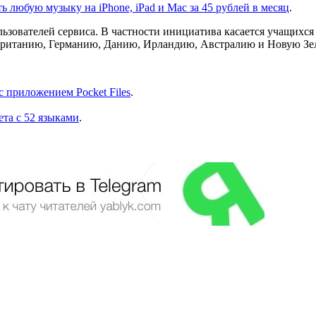
ь любую музыку на iPhone, iPad и Mac за 45 рублей в месяц
.
ователей сервиса. В частности инициатива касается учащихся и
кобританию, Германию, Данию, Ирландию, Австралию и Новую Зе
с приложением Pocket Files
.
ета с 52 языками
.