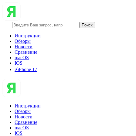
Инструкции
Обзоры
Новости
Сравнение
macOS
IOS
⚡️iPhone 17
Инструкции
Обзоры
Новости
Сравнение
macOS
IOS