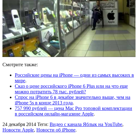
Смотрите также:
Российские цены на iPhone — одни из самых высоких в
мире
.
Сказ о цене российского iPhone 6 Plus или на что еще
можно потратить 78 тыс. рублей?
Спрос на iPhone 6 в декабре значительно выше, чем на
iPhone 5s в конце 2013 года
.
757 990 рублей — цена Mac Pro топовой комплектации
в российском онлайн-магазине Apple
.
24 декабря 2014
Теги:
Видео с канала Яблык на YouTube
,
Новости Apple
,
Новости об iPhone
.