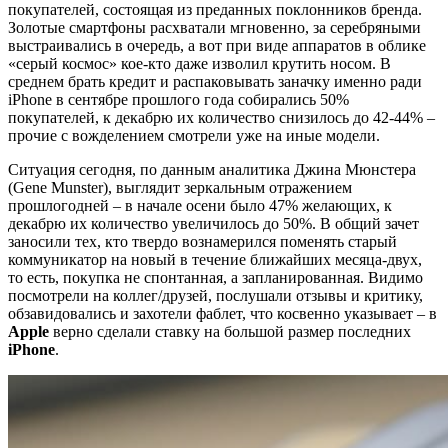
покупателей, состоящая из преданных поклонников бренда.
Золотые смартфоны расхватали мгновенно, за серебряными
выстраивались в очередь, а вот при виде аппаратов в облике
«серый космос» кое-кто даже изволил крутить носом. В
среднем брать кредит и распаковывать заначку именно ради
iPhone в сентябре прошлого года собирались 50%
покупателей, к декабрю их количество снизилось до 42-44% –
прочие с вожделением смотрели уже на иные модели.
Ситуация сегодня, по данным аналитика Джина Мюнстера
(Gene Munster), выглядит зеркальным отражением
прошлогодней – в начале осени было 47% желающих, к
декабрю их количество увеличилось до 50%. В общий зачет
заносили тех, кто твердо вознамерился поменять старый
коммуникатор на новый в течение ближайших месяца-двух,
то есть, покупка не спонтанная, а запланированная. Видимо
посмотрели на коллег/друзей, послушали отзывы и критику,
обзавидовались и захотели фаблет, что косвенно указывает – в
Apple
верно сделали ставку на большой размер последних
iPhone
.