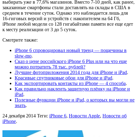
выбирать уже в 77,6% магазинов. Вместо 7-10 дней, как ранее,
заказанные смартфоны стали доставлять на склады в США в
среднем в течение суток. Однако это наблюдается лишь для
16-гиговых версий и устройств с накопителем на 64 Гб,
iPhone любой модели со 128 гигабайтами памяти все еще едет
к месту реализации от 3 до 5 суток.
Смотрите также:
iPhone 6 спровоцировал новый тренд — пощечины в
slow-mo
.
Сказ о цене российского iPhone 6 Plus или на что еще
можно потратить 78 тыс. рублей?
Лучшие фотоприложения 2014 года для iPhone и iPad
.
Красивые спутниковые обои для iPhone и iPad
.
Как экспортировать контакты из iPhone — 4 способа
.
Как правильно наклеить защитную плёнку на iPhone и
iPad
.
Полезные функции iPhone и iPad, о которых вы могли не
знать
.
24 декабря 2014
Теги:
iPhone 6
,
Новости Apple
,
Новости об
iPhone
.